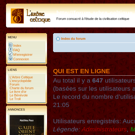
http://forum.arbre-celtiqu
Forum consacré à l'étude de la civilisation celtique
MENU
Index du forum
Index
FAQ
M’enregistrer
Connexion
QUI EST EN LIGNE
LIENS
L'Arbre Celtique
Au total il y a
647
utilisateurs
L'encyclopédie
Forum
(basées sur les utilisateurs 
Charte du forum
Le livre d'or
Le record du nombre d’utilis
Le Bénévole
Le Troll
21:05
ANNONCES
Utilisateurs enregistrés: Auc
Légende:
Administrateurs
,
M