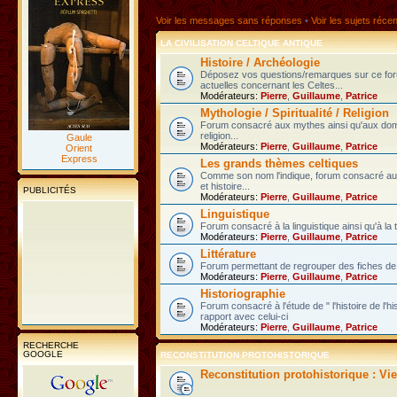
Voir les messages sans réponses
•
Voir les sujets réce
LA CIVILISATION CELTIQUE ANTIQUE
Histoire / Archéologie
Déposez vos questions/remarques sur ce fo
actuelles concernant les Celtes...
Modérateurs:
Pierre
,
Guillaume
,
Patrice
Mythologie / Spiritualité / Religion
Forum consacré aux mythes ainsi qu'aux domain
religion...
Gaule
Modérateurs:
Pierre
,
Guillaume
,
Patrice
Orient
Express
Les grands thèmes celtiques
Comme son nom l'indique, forum consacré au
et histoire...
PUBLICITÉS
Modérateurs:
Pierre
,
Guillaume
,
Patrice
Linguistique
Forum consacré à la linguistique ainsi qu'à la 
Modérateurs:
Pierre
,
Guillaume
,
Patrice
Littérature
Forum permettant de regrouper des fiches de l
Modérateurs:
Pierre
,
Guillaume
,
Patrice
Historiographie
Forum consacré à l'étude de " l'histoire de l'h
rapport avec celui-ci
Modérateurs:
Pierre
,
Guillaume
,
Patrice
RECHERCHE
GOOGLE
RECONSTITUTION PROTOHISTORIQUE
Reconstitution protohistorique : Vi