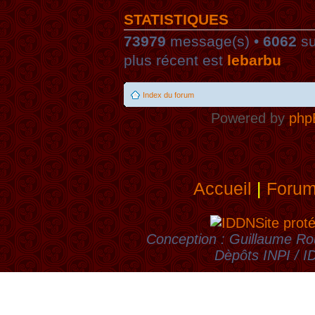
STATISTIQUES
73979
message(s) •
6062
su
plus récent est
lebarbu
Index du forum
Powered by
php
Accueil
|
Foru
Site prot
Conception : Guillaume Rou
Dèpôts INPI / 