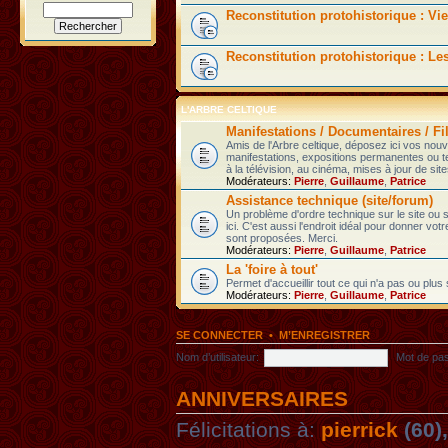
Reconstitution protohistorique : Vie
Reconstitution protohistorique : Le
L'ARBRE CELTIQUE
Manifestations / Documentaires / Fil
Amis de l'Arbre celtique, déposez ici vos nou
manifestations, expositions permanentes ou t
à la télévision, au cinéma, mises à jour de sites
Modérateurs:
Pierre
,
Guillaume
,
Patrice
Assistance technique (site/forum)
Un problème d'ordre technique sur le site ou
ici. C'est aussi l'endroit idéal pour donner vot
sont proposées. Merci.
Modérateurs:
Pierre
,
Guillaume
,
Patrice
La 'foire à tout'
Permet d'accueillir tout ce qui n'a pas ou plus
Modérateurs:
Pierre
,
Guillaume
,
Patrice
SE CONNECTER
•
M’ENREGISTRER
Nom d’utilisateur:
Mot de pa
ANNIVERSAIRES
Félicitations à:
pierrick
(60)