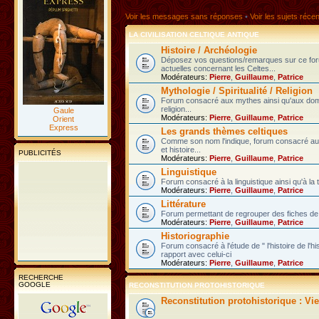
Voir les messages sans réponses
•
Voir les sujets réce
LA CIVILISATION CELTIQUE ANTIQUE
Histoire / Archéologie
Déposez vos questions/remarques sur ce fo
actuelles concernant les Celtes...
Modérateurs:
Pierre
,
Guillaume
,
Patrice
Mythologie / Spiritualité / Religion
Forum consacré aux mythes ainsi qu'aux domain
religion...
Gaule
Modérateurs:
Pierre
,
Guillaume
,
Patrice
Orient
Express
Les grands thèmes celtiques
Comme son nom l'indique, forum consacré au
et histoire...
PUBLICITÉS
Modérateurs:
Pierre
,
Guillaume
,
Patrice
Linguistique
Forum consacré à la linguistique ainsi qu'à la 
Modérateurs:
Pierre
,
Guillaume
,
Patrice
Littérature
Forum permettant de regrouper des fiches de l
Modérateurs:
Pierre
,
Guillaume
,
Patrice
Historiographie
Forum consacré à l'étude de " l'histoire de l'h
rapport avec celui-ci
Modérateurs:
Pierre
,
Guillaume
,
Patrice
RECHERCHE
GOOGLE
RECONSTITUTION PROTOHISTORIQUE
Reconstitution protohistorique : Vi