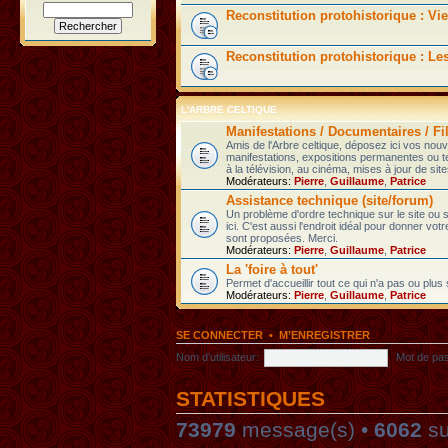
Reconstitution protohistorique : Vie
Reconstitution protohistorique : Le
L'ARBRE CELTIQUE
Manifestations / Documentaires / Fil
Amis de l'Arbre celtique, déposez ici vos nou
manifestations, expositions permanentes ou t
à la télévision, au cinéma, mises à jour de sites
Modérateurs:
Pierre
,
Guillaume
,
Patrice
Assistance technique (site/forum)
Un problème d'ordre technique sur le site ou
ici. C'est aussi l'endroit idéal pour donner vot
sont proposées. Merci.
Modérateurs:
Pierre
,
Guillaume
,
Patrice
La 'foire à tout'
Permet d'accueillir tout ce qui n'a pas ou plus
Modérateurs:
Pierre
,
Guillaume
,
Patrice
SE CONNECTER
•
M’ENREGISTRER
Nom d’utilisateur:
Mot de pa
STATISTIQUES
73979
message(s) •
6062
su