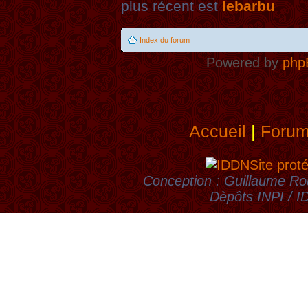
plus récent est
lebarbu
Index du forum
Powered by
php
Accueil
|
Foru
Site prot
Conception : Guillaume Rou
Dèpôts INPI / 