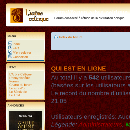
http://forum.arbre-celtiqu
Forum consacré à l'étude de la civilisation celtique
MENU
Index du forum
Index
FAQ
M’enregistrer
Connexion
QUI EST EN LIGNE
LIENS
L'Arbre Celtique
Au total il y a
542
utilisateurs
L'encyclopédie
Forum
(basées sur les utilisateurs 
Charte du forum
Le livre d'or
Le record du nombre d’utilis
Le Bénévole
Le Troll
21:05
ANNONCES
Utilisateurs enregistrés: Auc
Légende:
Administrateurs
,
M