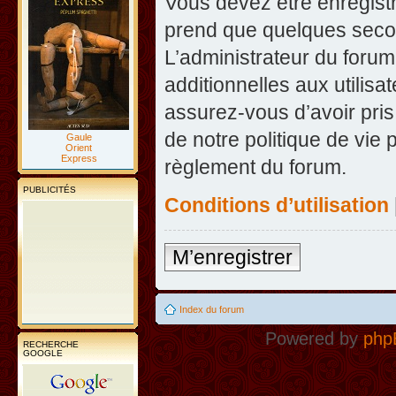
Vous devez être enregist
prend que quelques secon
L’administrateur du foru
additionnelles aux utilisa
assurez-vous d’avoir pris
de notre politique de vie 
Gaule
Orient
Express
règlement du forum.
PUBLICITÉS
Conditions d’utilisation
M’enregistrer
Index du forum
Powered by
php
RECHERCHE
GOOGLE