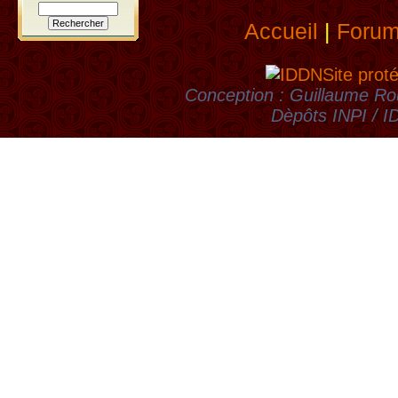
Accueil
|
Foru
Site prot
Conception : Guillaume Rou
Dèpôts INPI / 