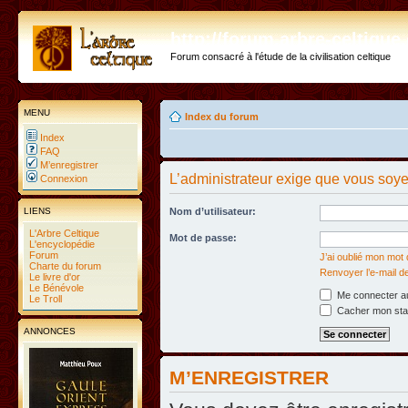
http://forum.arbre-celtiqu
Forum consacré à l'étude de la civilisation celtique
MENU
Index du forum
Index
FAQ
M’enregistrer
L’administrateur exige que vous soyez
Connexion
LIENS
Nom d’utilisateur:
L'Arbre Celtique
Mot de passe:
L'encyclopédie
Forum
J’ai oublié mon mot
Charte du forum
Renvoyer l’e-mail d
Le livre d'or
Le Bénévole
Me connecter au
Le Troll
Cacher mon statu
ANNONCES
M’ENREGISTRER