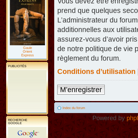
Vous devez être enregist
prend que quelques secon
L’administrateur du foru
additionnelles aux utilisa
assurez-vous d’avoir pris
de notre politique de vie 
Gaule
Orient
Express
règlement du forum.
PUBLICITÉS
Conditions d’utilisation
M’enregistrer
Index du forum
Powered by
php
RECHERCHE
GOOGLE