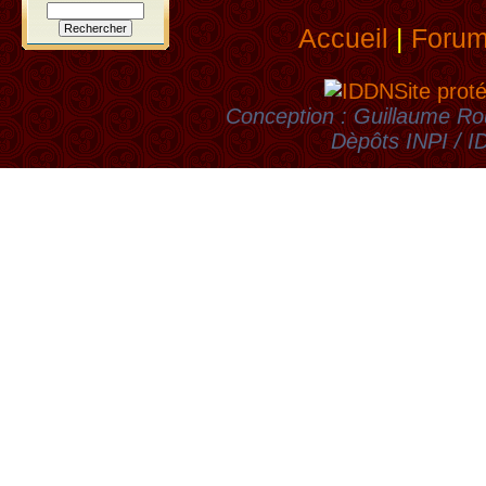
Accueil
|
Foru
Site prot
Conception : Guillaume Rou
Dèpôts INPI / 