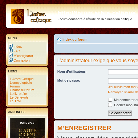
http://forum.arbre-celtiqu
Forum consacré à l'étude de la civilisation celtique
MENU
Index du forum
Index
FAQ
M’enregistrer
L’administrateur exige que vous soyez
Connexion
LIENS
Nom d’utilisateur:
L'Arbre Celtique
Mot de passe:
L'encyclopédie
Forum
J’ai oublié mon mot
Charte du forum
Renvoyer l’e-mail d
Le livre d'or
Le Bénévole
Me connecter au
Le Troll
Cacher mon statu
ANNONCES
M’ENREGISTRER