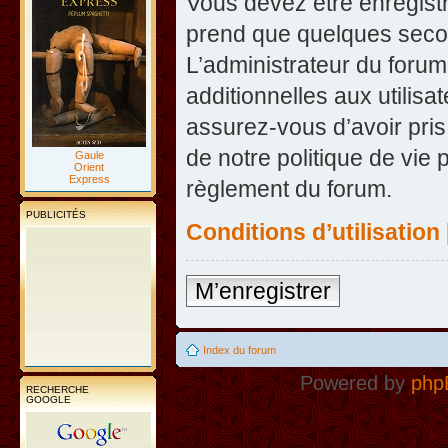
Vous devez être enregist
prend que quelques secon
L’administrateur du foru
additionnelles aux utilisa
assurez-vous d’avoir pris
de notre politique de vie 
Gaule
Orient
Express
règlement du forum.
PUBLICITÉS
Conditions d’utilisation
M’enregistrer
Index du forum
Powered by
php
RECHERCHE
GOOGLE