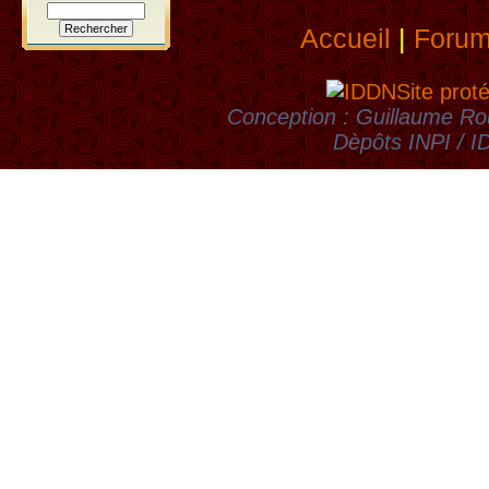
Accueil
|
Foru
Site prot
Conception : Guillaume Rou
Dèpôts INPI / 