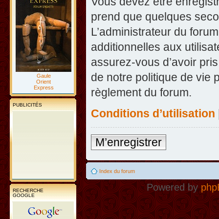
Vous devez être enregist
prend que quelques secon
L’administrateur du foru
additionnelles aux utilisa
assurez-vous d’avoir pris
de notre politique de vie 
Gaule
Orient
Express
règlement du forum.
PUBLICITÉS
Conditions d’utilisation
M’enregistrer
Index du forum
Powered by
php
RECHERCHE
GOOGLE