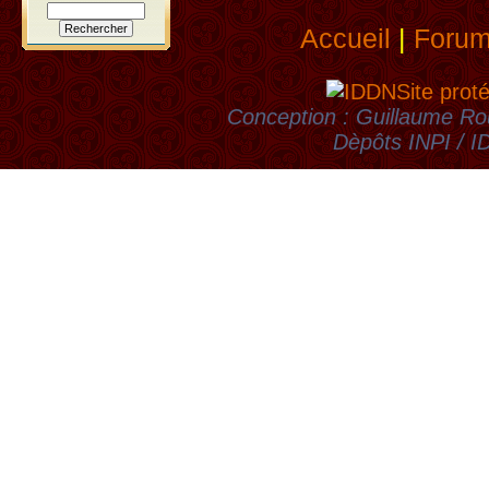
Accueil
|
Foru
Site prot
Conception : Guillaume Rou
Dèpôts INPI / 