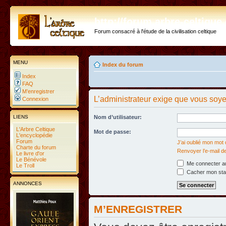
http://forum.arbre-celtiqu
Forum consacré à l'étude de la civilisation celtique
MENU
Index du forum
Index
FAQ
M’enregistrer
L’administrateur exige que vous soyez
Connexion
LIENS
Nom d’utilisateur:
L'Arbre Celtique
Mot de passe:
L'encyclopédie
Forum
J’ai oublié mon mot
Charte du forum
Renvoyer l’e-mail d
Le livre d'or
Le Bénévole
Me connecter au
Le Troll
Cacher mon statu
ANNONCES
M’ENREGISTRER