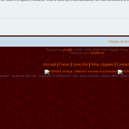
e
L’équipe du fo
Powered by
phpBB
© 2000, 2002, 2005, 2007 phpBB Group
Traduction par:
phpBB.biz
Accueil
|
Forum
|
Livre d'or
|
Infos Lègales
|
Contac
Site protégé. Utilisation soumise à autorisation
eption : Guillaume Roussel - Copyright © 1999/2009 - Tous droits rèservès - Dèpôts INPI / ID