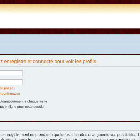
e.com
 enregistré et connecté pour voir les profils.
 de passe
e confirmation
tomatiquement à chaque visite
t en ligne pour cette session
. L’enregistrement ne prend que quelques secondes et augmente vos possibilités. 
t de vous enregistrer, assurez-vous d’avoir pris connaissance de nos conditions d’util