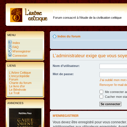
http://forum.arbre-celtiqu
Forum consacré à l'étude de la civilisation celtique
MENU
Index du forum
Index
FAQ
M’enregistrer
L’administrateur exige que vous soyez
Connexion
LIENS
Nom d’utilisateur:
L'Arbre Celtique
Mot de passe:
L'encyclopédie
Forum
J’ai oublié mon mot
Charte du forum
Renvoyer l’e-mail d
Le livre d'or
Le Bénévole
Me connecter au
Le Troll
Cacher mon statu
ANNONCES
M’ENREGISTRER
Vous devez être enregistré pour vous connecter
additionnelles aux utilisateurs enregistrés. Avan