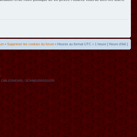
rum
•
Supprimer les cookies du forum
• Heures au format UTC + 1 heure [ Heure d’été ]
t
DN / CNIL(1006349) / SCAM(2006020105)