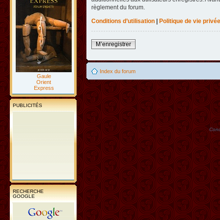
règlement du forum.
Conditions d’utilisation
|
Politique de vie privé
M’enregistrer
Index du forum
Gaule
Orient
Express
PUBLICITÉS
Conc
RECHERCHE
GOOGLE