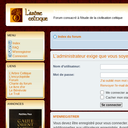
http://forum.arbre-celtiqu
Forum consacré à l'étude de la civilisation celtique
MENU
Index du forum
Index
FAQ
M’enregistrer
L’administrateur exige que vous soyez
Connexion
LIENS
Nom d’utilisateur:
L'Arbre Celtique
Mot de passe:
L'encyclopédie
Forum
J’ai oublié mon mot
Charte du forum
Renvoyer l’e-mail d
Le livre d'or
Le Bénévole
Me connecter au
Le Troll
Cacher mon statu
ANNONCES
M’ENREGISTRER
Vous devez être enregistré pour vous connecter
additionnelles aux utilisateurs enregistrés. Avan