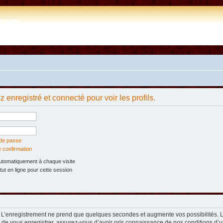
e.com
 enregistré et connecté pour voir les profils.
 de passe
e confirmation
tomatiquement à chaque visite
t en ligne pour cette session
. L’enregistrement ne prend que quelques secondes et augmente vos possibilités. 
t de vous enregistrer, assurez-vous d’avoir pris connaissance de nos conditions d’util