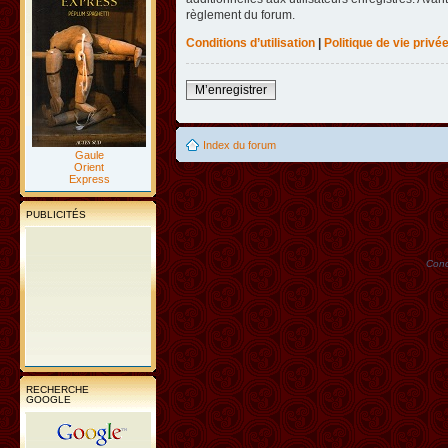
règlement du forum.
Conditions d’utilisation
|
Politique de vie privé
M’enregistrer
Index du forum
Gaule
Orient
Express
PUBLICITÉS
Conc
RECHERCHE
GOOGLE