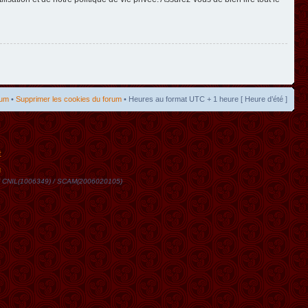
rum
•
Supprimer les cookies du forum
• Heures au format UTC + 1 heure [ Heure d’été ]
t
DN / CNIL(1006349) / SCAM(2006020105)