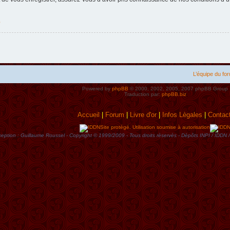
e
L’équipe du fo
Powered by
phpBB
© 2000, 2002, 2005, 2007 phpBB Group
Traduction par:
phpBB.biz
Accueil
|
Forum
|
Livre d'or
|
Infos Lègales
|
Contac
Site protégé. Utilisation soumise à autorisation
eption : Guillaume Roussel - Copyright © 1999/2009 - Tous droits rèservès - Dèpôts INPI / ID