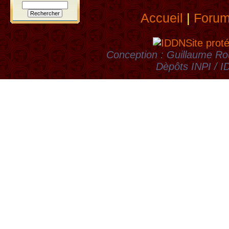
Accueil
|
Foru
Site prot
Conception : Guillaume Rou
Dèpôts INPI / 