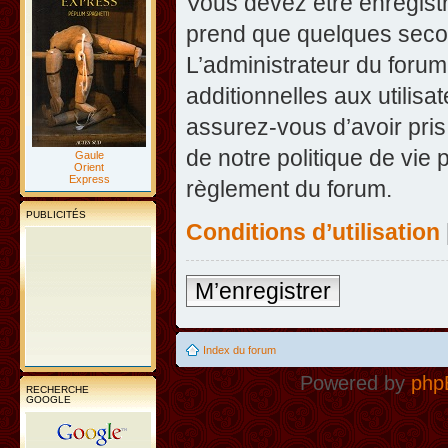
Vous devez être enregist
prend que quelques secon
L’administrateur du foru
additionnelles aux utilisa
assurez-vous d’avoir pris
de notre politique de vie 
Gaule
Orient
Express
règlement du forum.
PUBLICITÉS
Conditions d’utilisation
M’enregistrer
Index du forum
Powered by
php
RECHERCHE
GOOGLE