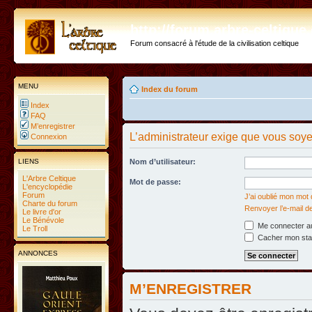
http://forum.arbre-celtiqu
Forum consacré à l'étude de la civilisation celtique
MENU
Index du forum
Index
FAQ
M’enregistrer
L’administrateur exige que vous soyez
Connexion
LIENS
Nom d’utilisateur:
L'Arbre Celtique
Mot de passe:
L'encyclopédie
Forum
J’ai oublié mon mot
Charte du forum
Renvoyer l’e-mail d
Le livre d'or
Le Bénévole
Me connecter au
Le Troll
Cacher mon statu
ANNONCES
M’ENREGISTRER