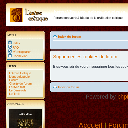
http://forum.arbre-celtiqu
Forum consacré à l'étude de la civilisation celtique
MENU
Index du forum
Index
FAQ
M’enregistrer
Connexion
Supprimer les cookies du forum
LIENS
Etes-vous sûr de vouloir supprimer tous les coo
L'Arbre Celtique
L'encyclopédie
Forum
Charte du forum
Le livre d'or
Index du forum
Le Bénévole
Le Troll
Powered by
php
ANNONCES
Accueil
|
Foru