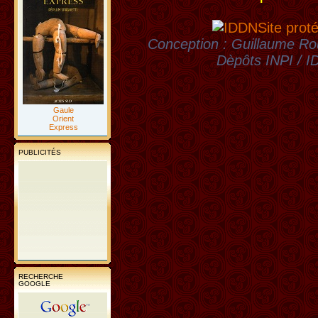
Site prot
Conception : Guillaume Rou
Dèpôts INPI / 
Gaule
Orient
Express
PUBLICITÉS
RECHERCHE
GOOGLE