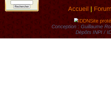
Accueil
|
Foru
Site prot
Conception : Guillaume Rou
Dèpôts INPI / 