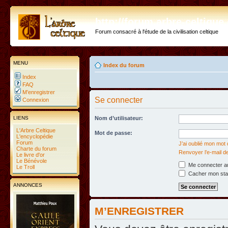
http://forum.arbre-celtiqu
Forum consacré à l'étude de la civilisation celtique
MENU
Index du forum
Index
FAQ
M’enregistrer
Se connecter
Connexion
LIENS
Nom d’utilisateur:
L'Arbre Celtique
Mot de passe:
L'encyclopédie
Forum
J’ai oublié mon mot
Charte du forum
Renvoyer l’e-mail d
Le livre d'or
Le Bénévole
Me connecter au
Le Troll
Cacher mon statu
ANNONCES
M’ENREGISTRER