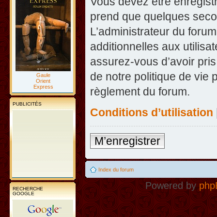
Vous devez être enregist
prend que quelques secon
L’administrateur du foru
additionnelles aux utilisa
assurez-vous d’avoir pris
de notre politique de vie 
Gaule
Orient
Express
règlement du forum.
PUBLICITÉS
Conditions d’utilisation
M’enregistrer
Index du forum
Powered by
php
RECHERCHE
GOOGLE