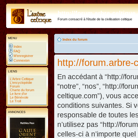
http://forum.arbre-celtiqu
Forum consacré à l'étude de la civilisation celtique
MENU
Index du forum
Index
FAQ
M’enregistrer
http://forum.arbre-
Connexion
LIENS
En accédant à “http://for
L'Arbre Celtique
L'encyclopédie
“notre”, “nos”, “http://for
Forum
Charte du forum
Le livre d'or
celtique.com”), vous acc
Le Bénévole
Le Troll
conditions suivantes. Si 
ANNONCES
responsable de toutes les
n’utilisez pas “http://fo
celles-ci à n’importe que