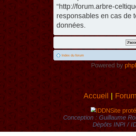
“http://forum.arbre-celti
responsables en cas de te
données.
Index du forum
Powered by
php
Accueil
|
Foru
Site prot
Conception : Guillaume Rou
Dèpôts INPI / 