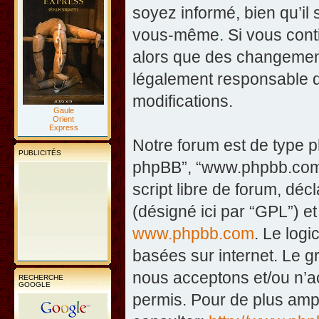
soyez informé, bien qu’il 
vous-même. Si vous contin
alors que des changement
légalement responsable d
modifications.
Gaule
Orient
Express
Notre forum est de type php
PUBLICITÉS
phpBB”, “www.phpbb.com”
script libre de forum, décl
(désigné ici par “GPL”) et
www.phpbb.com
. Le logi
basées sur internet. Le 
nous acceptons et/ou n’
RECHERCHE
GOOGLE
permis. Pour de plus amp