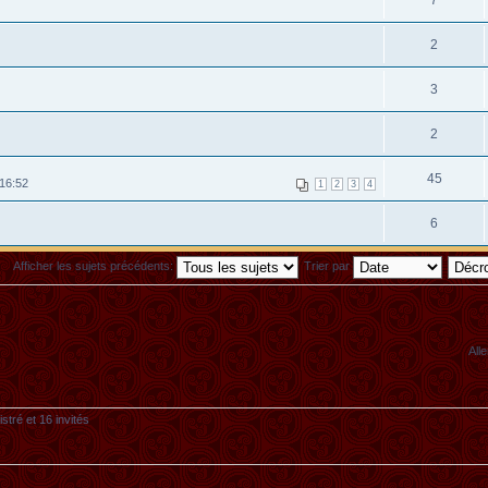
7
2
3
2
45
16:52
1
2
3
4
6
Afficher les sujets précédents:
Trier par
Alle
stré et 16 invités