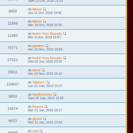
Sam 13 Oct, 2018 22:23
de
Aliénor
8859
Jeu 11 Oct, 2018 19:06
de
Aliénor
11898
Mer 10 Oct, 2018 23:35
de
André-Yves Bourgès
11082
Mer 11 Avr, 2018 15:57
de
gaelwen
75771
Ven 23 Déc, 2016 18:59
de
André-Yves Bourgès
27022
Dim 03 Jan, 2016 23:55
de
etnos
19011
Ven 13 Nov, 2015 16:10
de
Séléné.C
129647
Lun 22 Juin, 2015 10:37
de
Kambonemos
9803
Sam 20 Juin, 2015 12:05
de
Boanna
14974
Mer 21 Jan, 2015 23:17
de
gérard
6023
Mer 21 Jan, 2015 17:54
de
sule