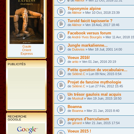
de
Aliénor
» Ven 12 Oct, 2018 22:31
Toponymie alpine
de
Aliénor
» Mer 10 Oct, 2018 23:39
Turold faicit tapisserie ?
de
Aliénor
» Ven 18 Aoû, 2017 18:46
Facebook versus forum
de
André-Yves Bourgès
» Mer 11 Avr, 2018 1
Jungle markalienne...
Gaule
de
Dulovios
» Mer 18 Juil, 2001 14:00
Orient
Express
Voeux 2016!
de
artio
» Ven 01 Jan, 2016 20:19
PUBLICITÉS
Petite question de vocabulaire...
de
Séléné.C
» Lun 09 Nov, 2015 0:54
Projet de fanzine mythologie
de
Séléné.C
» Lun 27 Fév, 2012 15:45
Un trésor gaulois mal acquis
de
Muskull
» Ven 19 Juin, 2015 18:50
Boanna
de
Boanna
» Mer 21 Jan, 2015 8:40
RECHERCHE
papyrus d'herculanum
GOOGLE
de
gérard
» Mer 21 Jan, 2015 17:54
Voeux 2015 !