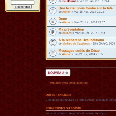
de
Guillaume
» Ven 02 Jan, 2015 13:44
Que le ciel nous tombe sur la tête
de
Aliénor
» Mar 18 Nov, 2014 21:03
Donc
de
Aliénor
» Sam 28 Juin, 2014 23:07
Ma présentation
de
bounes
» Mar 09 Déc, 2014 15:41
A la recherche Uxellodunum
de
Mathieu de Capdenac
» Dim 09 Aoû, 2009 
Messages codés de César
de
Aliénor
» Lun 21 Juil, 2014 21:05
Ecrire un nouveau
sujet
Retourner vers Index du forum
QUI EST EN LIGNE
Utilisateurs parcourant ce forum: Aucun utilisateur enregi
PERMISSIONS DU FORUM
Vous
ne pouvez pas
poster de nouveaux sujets