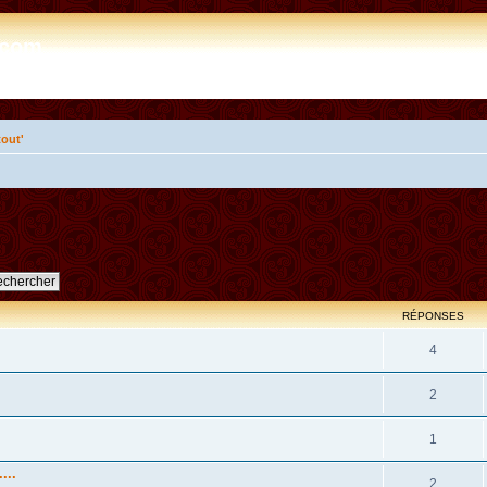
e.com
tout'
RÉPONSES
4
2
1
...
2