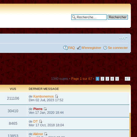
Recherche avancée
FAQ
M’enregistrer
Se connecter
1340 sujets •
Page
1
sur
67
•
...
1
2
3
4
5
67
VUS
DERNIER MESSAGE
de
Kambonemos
211106
Dim 02 Juil, 2023 17:52
de
Pierre
30410
Ven 17 Jan, 2020 18:44
de
DT
8465
Mer 17 Oct, 2018 18:04
de
Aliénor
13853