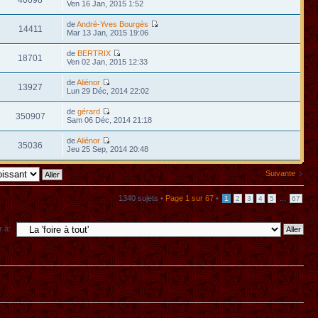
40698
Ven 16 Jan, 2015 1:52
de
André-Yves Bourgès
14411
Mar 13 Jan, 2015 19:06
de
BERTRIX
18701
Ven 02 Jan, 2015 12:33
de
Aliénor
13927
Lun 29 Déc, 2014 22:02
de
gérard
350907
Sam 06 Déc, 2014 21:18
de
Aliénor
35036
Jeu 25 Sep, 2014 20:48
Suivante
1340 sujets •
Page
1
sur
67
•
...
1
2
3
4
5
67
r à: