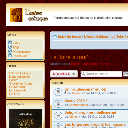
http://forum.arbre-celtiqu
Forum consacré à l'étude de la civilisation celtique
MENU
Index du forum
‹
L'Arbre Celtique
‹
La 'foire à 
Index
FAQ
M’enregistrer
La 'foire à tout'
Connexion
Modérateurs:
Pierre
,
Guillaume
,
Patrice
LIENS
Ecrire un nouveau
L'Arbre Celtique
sujet
L'encyclopédie
Forum
SUJETS
Charte du forum
Le livre d'or
Un "adulescens" en -52
Le Bénévole
de
Aliénor
» Dim 14 Oct, 2018 18:46
Le Troll
Voeux 2020 !
ANNONCES
de
Kambonemos
» Jeu 02 Jan, 2020 11:39
Vale, etiam, non intellexerunt
de
Aliénor
» Mar 16 Oct, 2018 20:58
Les forgerons forgent, les maçons, .