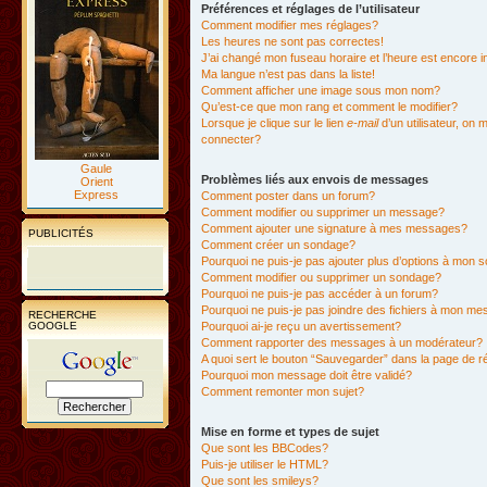
Préférences et réglages de l’utilisateur
Comment modifier mes réglages?
Les heures ne sont pas correctes!
J’ai changé mon fuseau horaire et l’heure est encore i
Ma langue n’est pas dans la liste!
Comment afficher une image sous mon nom?
Qu’est-ce que mon rang et comment le modifier?
Lorsque je clique sur le lien
e-mail
d’un utilisateur, o
connecter?
Gaule
Problèmes liés aux envois de messages
Orient
Express
Comment poster dans un forum?
Comment modifier ou supprimer un message?
Comment ajouter une signature à mes messages?
PUBLICITÉS
Comment créer un sondage?
Pourquoi ne puis-je pas ajouter plus d’options à mon
Comment modifier ou supprimer un sondage?
Pourquoi ne puis-je pas accéder à un forum?
Pourquoi ne puis-je pas joindre des fichiers à mon m
RECHERCHE
GOOGLE
Pourquoi ai-je reçu un avertissement?
Comment rapporter des messages à un modérateur?
A quoi sert le bouton “Sauvegarder” dans la page de 
Pourquoi mon message doit être validé?
Comment remonter mon sujet?
Mise en forme et types de sujet
Que sont les BBCodes?
Puis-je utiliser le HTML?
Que sont les smileys?