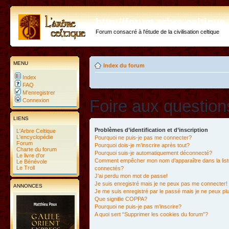
http://forum.arbre-celtiqu
Forum consacré à l'étude de la civilisation celtique
MENU
Index du forum
Index
FAQ
M’enregistrer
Foire aux questio
Connexion
LIENS
Problèmes d’identification et d’inscription
L'Arbre Celtique
L'encyclopédie
Pourquoi ne puis-je pas me connecter?
Forum
Pourquoi dois-je m’inscrire après tout?
Charte du forum
Pourquoi suis-je automatiquement déconnecté?
Le livre d'or
Comment empêcher mon nom d’apparaître dans la liste
Le Bénévole
Le Troll
connectés?
J’ai perdu mon mot de passe!
Je suis enregistré mais je ne peux pas me connecter!
ANNONCES
Je me suis enregistré par le passé mais je ne peux p
Que signifie COPPA?
Pourquoi ne puis-je pas m’inscrire?
A quoi sert “Supprimer les cookies du forum”?