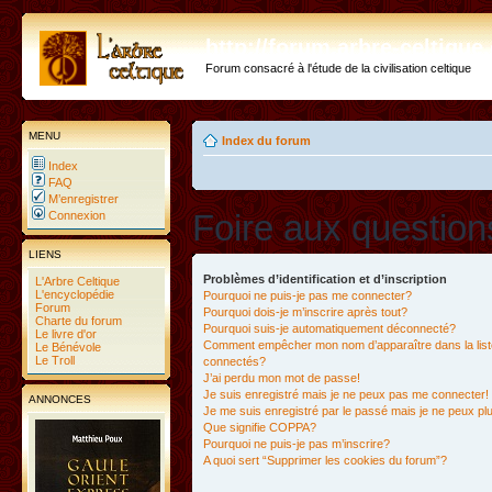
http://forum.arbre-celtiqu
Forum consacré à l'étude de la civilisation celtique
MENU
Index du forum
Index
FAQ
M’enregistrer
Foire aux questio
Connexion
LIENS
Problèmes d’identification et d’inscription
L'Arbre Celtique
L'encyclopédie
Pourquoi ne puis-je pas me connecter?
Forum
Pourquoi dois-je m’inscrire après tout?
Charte du forum
Pourquoi suis-je automatiquement déconnecté?
Le livre d'or
Comment empêcher mon nom d’apparaître dans la liste
Le Bénévole
Le Troll
connectés?
J’ai perdu mon mot de passe!
Je suis enregistré mais je ne peux pas me connecter!
ANNONCES
Je me suis enregistré par le passé mais je ne peux p
Que signifie COPPA?
Pourquoi ne puis-je pas m’inscrire?
A quoi sert “Supprimer les cookies du forum”?