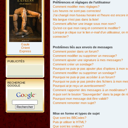
Préférences et réglages de l’utilisateur
Comment modifier mes réglages?
Les heures ne sont pas correctes!
J’ai changé mon fuseau horaire et l’heure est encore i
Ma langue n’est pas dans la liste!
Comment afficher une image sous mon nom?
Qu’est-ce que mon rang et comment le modifier?
Lorsque je clique sur le lien
e-mail
d’un utilisateur, o
connecter?
Gaule
Problèmes liés aux envois de messages
Orient
Express
Comment poster dans un forum?
Comment modifier ou supprimer un message?
Comment ajouter une signature à mes messages?
PUBLICITÉS
Comment créer un sondage?
Pourquoi ne puis-je pas ajouter plus d’options à mon
Comment modifier ou supprimer un sondage?
Pourquoi ne puis-je pas accéder à un forum?
Pourquoi ne puis-je pas joindre des fichiers à mon m
RECHERCHE
GOOGLE
Pourquoi ai-je reçu un avertissement?
Comment rapporter des messages à un modérateur?
A quoi sert le bouton “Sauvegarder” dans la page de 
Pourquoi mon message doit être validé?
Comment remonter mon sujet?
Mise en forme et types de sujet
Que sont les BBCodes?
Puis-je utiliser le HTML?
Que sont les smileys?