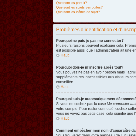
Que sont les post-it?
Que sont les sujets verrouillés?
Que sont les icônes de sujet?
Problèmes d’identification et d’inscri
Pourquoi ne puis-je pas me connecter?
Plusieurs raisons peuvent expliquer cela. Premièr
est possible aussi que l’administrateur ait une er
Haut
Pourquoi dois-je m’inscrire après tout?
Vous pouvez ne pas en avoir besoin mais l’admini
supplémentaires inaccessibles aux visiteurs comm
conseillée.
Haut
Pourquoi suis-je automatiquement déconnect
Si vous ne cochez pas la case
Me connecter aut
votre compte. Pour rester connecté, cochez cette
vous ne voyez pas cette case, cela signifie que l’
Haut
Comment empêcher mon nom d’apparaître dans 
Vous trouverez dans votre panneau de l’utilisateu