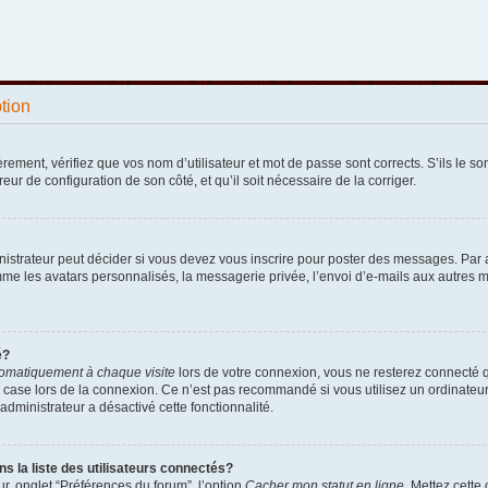
ption
ement, vérifiez que vos nom d’utilisateur et mot de passe sont corrects. S’ils le sont
reur de configuration de son côté, et qu’il soit nécessaire de la corriger.
strateur peut décider si vous devez vous inscrire pour poster des messages. Par ail
e les avatars personnalisés, la messagerie privée, l’envoi d’e-mails aux autres me
é?
omatiquement à chaque visite
lors de votre connexion, vous ne resterez connecté 
 case lors de la connexion. Ce n’est pas recommandé si vous utilisez un ordinateur p
administrateur a désactivé cette fonctionnalité.
la liste des utilisateurs connectés?
r, onglet “Préférences du forum”, l’option
Cacher mon statut en ligne
. Mettez cette