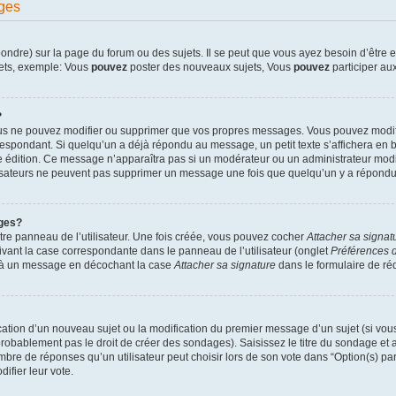
ges
dre) sur la page du forum ou des sujets. Il se peut que vous ayez besoin d’être en
jets, exemple: Vous
pouvez
poster des nouveaux sujets, Vous
pouvez
participer aux
?
ous ne pouvez modifier ou supprimer que vos propres messages. Vous pouvez modif
pondant. Si quelqu’un a déjà répondu au message, un petit texte s’affichera en bas
ère édition. Ce message n’apparaîtra pas si un modérateur ou un administrateur modif
ilisateurs ne peuvent pas supprimer un message une fois que quelqu’un y a répondu
ges?
re panneau de l’utilisateur. Une fois créée, vous pouvez cocher
Attacher sa signat
ivant la case correspondante dans le panneau de l’utilisateur (onglet
Préférences d
e à un message en décochant la case
Attacher sa signature
dans le formulaire de r
lication d’un nouveau sujet ou la modification du premier message d’un sujet (si vou
robablement pas le droit de créer des sondages). Saisissez le titre du sondage et
e de réponses qu’un utilisateur peut choisir lors de son vote dans “Option(s) par l
difier leur vote.