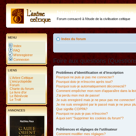
http://forum.arbre-celtiqu
Forum consacré à l'étude de la civilisation celtique
MENU
Index du forum
Index
FAQ
M’enregistrer
Foire aux questions (Questio
Connexion
LIENS
Problèmes d’identification et d’inscription
Pourquoi ne puis-je pas me connecter?
L'Arbre Celtique
L'encyclopédie
Pourquoi dois-je m’inscrire après tout?
Forum
Pourquoi suis-je automatiquement déconnecté?
Charte du forum
Comment empêcher mon nom d’apparaître dans la liste
Le livre d'or
J’ai perdu mon mot de passe!
Le Bénévole
Le Troll
Je suis enregistré mais je ne peux pas me connecter!
Je me suis enregistré par le passé mais je ne peux p
Que signifie COPPA?
ANNONCES
Pourquoi ne puis-je pas m’inscrire?
A quoi sert “Supprimer les cookies du forum”?
Préférences et réglages de l’utilisateur
Comment modifier mes réglages?