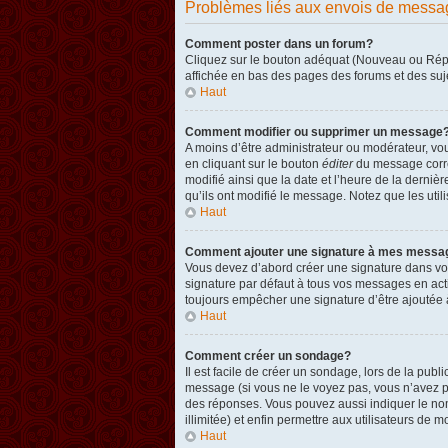
Problèmes liés aux envois de messa
Comment poster dans un forum?
Cliquez sur le bouton adéquat (Nouveau ou Répon
affichée en bas des pages des forums et des su
Haut
Comment modifier ou supprimer un message
A moins d’être administrateur ou modérateur, v
en cliquant sur le bouton
éditer
du message corres
modifié ainsi que la date et l’heure de la derni
qu’ils ont modifié le message. Notez que les ut
Haut
Comment ajouter une signature à mes messa
Vous devez d’abord créer une signature dans vot
signature par défaut à tous vos messages en act
toujours empêcher une signature d’être ajouté
Haut
Comment créer un sondage?
Il est facile de créer un sondage, lors de la pub
message (si vous ne le voyez pas, vous n’avez p
des réponses. Vous pouvez aussi indiquer le nombr
illimitée) et enfin permettre aux utilisateurs de mo
Haut