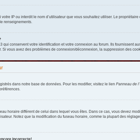
nni votre IP ou interdit le nom d’utilisateur que vous souhaitez utiliser. Le propriéta
 de renseignements.
?
qui conservent votre identification et votre connexion au forum. Ils fournissent aus
teur. Si vous avez des problèmes de connexion/déconnexion, la suppression des cooki
ur
egistrés dans notre base de données. Pour les modifier, visitez le lien
Panneau de l’u
préférences.
fuseau horaire différent de celui dans lequel vous êtes. Dans ce cas, vous devez mod
lisateur. Notez que la modification du fuseau horaire, comme la plupart des réglages
encore incorrecte!