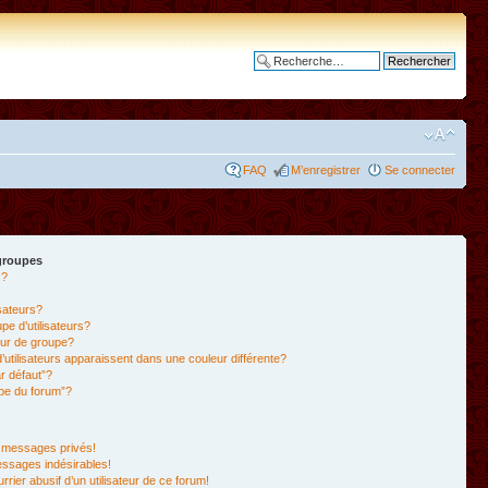
Recherche avancée
FAQ
M’enregistrer
Se connecter
 groupes
s?
isateurs?
e d’utilisateurs?
ur de groupe?
’utilisateurs apparaissent dans une couleur différente?
r défaut”?
ipe du forum”?
 messages privés!
essages indésirables!
rrier abusif d’un utilisateur de ce forum!