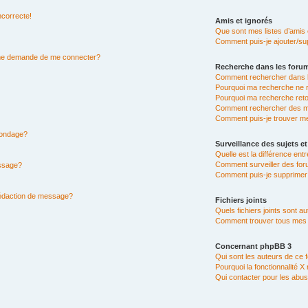
ncorrecte!
Amis et ignorés
Que sont mes listes d’amis 
Comment puis-je ajouter/sup
n me demande de me connecter?
Recherche dans les foru
Comment rechercher dans 
Pourquoi ma recherche ne r
Pourquoi ma recherche ret
Comment rechercher des 
Comment puis-je trouver m
 sondage?
Surveillance des sujets et
Quelle est la différence entr
Comment surveiller des for
essage?
Comment puis-je supprimer 
rédaction de message?
Fichiers joints
Quels fichiers joints sont a
Comment trouver tous mes fi
Concernant phpBB 3
Qui sont les auteurs de ce 
Pourquoi la fonctionnalité X
Qui contacter pour les abus