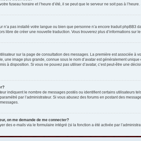
otre fuseau horaire et l’heure d’été, il se peut que le serveur ne soit pas à l’heure
eur n’a pas installé votre langue ou bien que personne n’a encore traduit phpBB3 d
lors libre de créer une nouvelle traduction. Vous trouverez plus d’informations sur l
tilisateur sur la page de consultation des messages. La première est associée à v
e, une image plus grande, connue sous le nom d’avatar est généralement unique et p
 mis à disposition. Si vous ne pouvez pas utiliser d’avatar, c’est peut-être une déc
er?
teur indiquent le nombre de messages postés ou identifient certains utilisateurs t
 est paramétré par l’administrateur. Si vous abusez des forums en postant des messa
e messages.
ateur, on me demande de me connecter?
er des e-mails via le formulaire intégré (si la fonction a été activée par l’administr