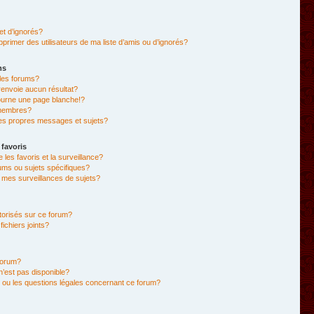
et d’ignorés?
primer des utilisateurs de ma liste d’amis ou d’ignorés?
ms
les forums?
envoie aucun résultat?
ourne une page blanche!?
membres?
es propres messages et sujets?
 favoris
e les favoris et la surveillance?
ums ou sujets spécifiques?
mes surveillances de sujets?
utorisés sur ce forum?
chiers joints?
forum?
 n’est pas disponible?
 ou les questions légales concernant ce forum?