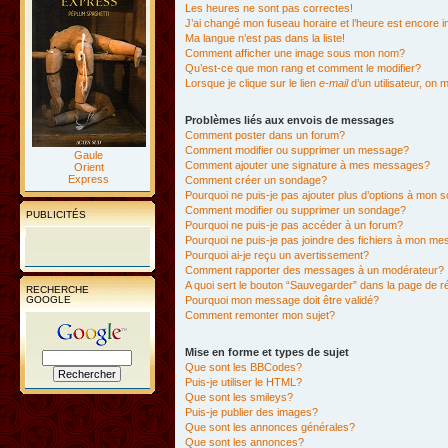
Les heures ne sont pas correctes!
J’ai changé mon fuseau horaire et l’heure est encore i
Ma langue n’est pas dans la liste!
Comment afficher une image sous mon nom?
Qu’est-ce que mon rang et comment le modifier?
Lorsque je clique sur le lien
e-mail
d’un utilisateur, o
Problèmes liés aux envois de messages
Comment poster dans un forum?
Comment modifier ou supprimer un message?
Gaule
Comment ajouter une signature à mes messages?
Orient
Express
Comment créer un sondage?
Pourquoi ne puis-je pas ajouter plus d’options à mon
Comment modifier ou supprimer un sondage?
PUBLICITÉS
Pourquoi ne puis-je pas accéder à un forum?
Pourquoi ne puis-je pas joindre des fichiers à mon m
Pourquoi ai-je reçu un avertissement?
Comment rapporter des messages à un modérateur?
A quoi sert le bouton “Sauvegarder” dans la page de 
RECHERCHE
GOOGLE
Pourquoi mon message doit être validé?
Comment remonter mon sujet?
Mise en forme et types de sujet
Que sont les BBCodes?
Puis-je utiliser le HTML?
Que sont les smileys?
Puis-je publier des images?
Que sont les annonces générales?
Que sont les annonces?