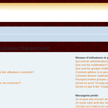
e.com
ns posées fréquemment)
Niveaux d’utilisateurs et
Qui sont les administrateur
Que sont les modérateurs?
Que sont les groupes d’util
 des utilisateurs connectés?
Comment adhérer à un group
Comment devenir modérate
Pourquoi certains groupes d
lus me connecter?!
Qu’est-ce qu’un “Groupe pa
Qu’est-ce que le lien “L’équ
Messagerie privée
Je ne peux pas envoyer de
Je reçois sans arrêt des m
J’ai reçu un e-mail ou un cou