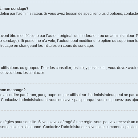
s à mon sondage?
ni par l’administrateur. Si vous avez besoin de spécifier plus d’options, contacte
t être modifiés que par l’auteur original, un modérateur ou un administrateur. P
é le sondage). Si personne n’a voté, l’auteur peut modifier une option ou supprimer 
 trucage en changeant les intitulés en cours de sondage.
utilisateurs ou groupes. Pour les consulter, les lire, y poster, etc., vous devez av
s devez donc les contacter.
 à mon message?
être accordée par forum, par groupe, ou par utilisateur. L’administrateur peut ne pas a
 Contactez l’administrateur si vous ne savez pas pourquoi vous ne pouvez pas ajoute
ègles pour son site. Si vous avez dérogé à une règle, vous pouvez recevoir un ave
sements d’un site donné. Contactez l’administrateur si vous ne comprenez pas les 