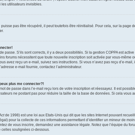
es utilisateurs invisibles.
isse pas être récupéré, il peut toutefois être réinitialisé. Pour cela, sur la page 
er.
nnecter!
 de passe. S’ils sont corrects, il y a deux possibilités. Si la gestion COPPA est activ
tains forums nécessitent que toute nouvelle inscription soit activée par vous-même 
 vous avez reçu un e-mail, suivez ses instructions. Si vous n’avez pas reçu d’e-mail,
 l’adresse e-mail fournie, contactez l’administrateur.
 peux plus me connecter?!
ot de passe dans l’e-mail reçu lors de votre inscription et réessayez. Il est possibl
isateurs ne postant pas pour réduire la taille de la base de données. Si cela vous ar
Act
de 1998) est une loi aux Etats-Unis qui dit que les sites Internet pouvant recuei
égal) pour la collecte de ces informations permettant d’identifier un mineur de moi
tentez de vous inscrire, demandez une assistance légale. Notez que l’équipe du foru
e celles soulignées ci-dessous.