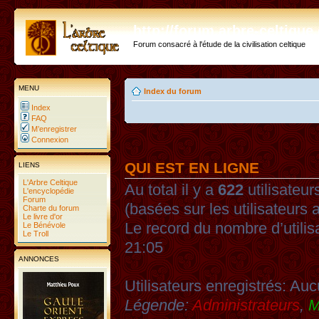
http://forum.arbre-celtiqu
Forum consacré à l'étude de la civilisation celtique
MENU
Index du forum
Index
FAQ
M’enregistrer
Connexion
QUI EST EN LIGNE
LIENS
L'Arbre Celtique
Au total il y a
622
utilisateurs
L'encyclopédie
Forum
(basées sur les utilisateurs 
Charte du forum
Le livre d'or
Le record du nombre d’utilis
Le Bénévole
Le Troll
21:05
ANNONCES
Utilisateurs enregistrés: Auc
Légende:
Administrateurs
,
M