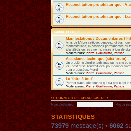
Reconstitution protohistorique : Vie
Reconstitution protohistorique : Le
L'ARBRE CELTIQUE
Manifestations / Documentaires / Fil
Amis de l'Arbre celtique, déposez ici vos nou
manifestations, expositions permanentes ou t
à la télévision, au cinéma, mises à jour de sites
Modérateurs:
Pierre
,
Guillaume
,
Patrice
Assistance technique (site/forum)
Un problème d'ordre technique sur le site ou
ici. C'est aussi l'endroit idéal pour donner votr
sont proposées. Merci.
Modérateurs:
Pierre
,
Guillaume
,
Patrice
La 'foire à tout'
Permet d'accueillir tout ce qui n'a pas ou plus
Modérateurs:
Pierre
,
Guillaume
,
Patrice
SE CONNECTER
•
M’ENREGISTRER
Nom d’utilisateur:
Mot de pas
STATISTIQUES
73979
message(s) •
6062
su