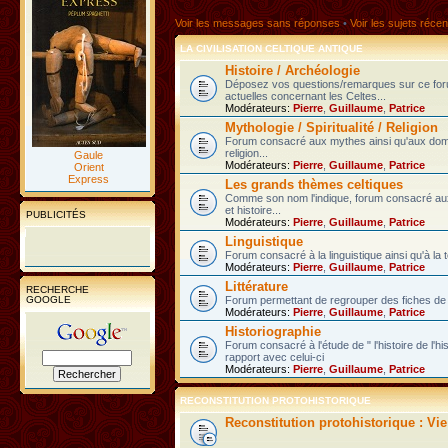
Voir les messages sans réponses
•
Voir les sujets récen
LA CIVILISATION CELTIQUE ANTIQUE
Histoire / Archéologie
Déposez vos questions/remarques sur ce fo
actuelles concernant les Celtes...
Modérateurs:
Pierre
,
Guillaume
,
Patrice
Mythologie / Spiritualité / Religion
Forum consacré aux mythes ainsi qu'aux domain
religion...
Gaule
Modérateurs:
Pierre
,
Guillaume
,
Patrice
Orient
Express
Les grands thèmes celtiques
Comme son nom l'indique, forum consacré au
et histoire...
PUBLICITÉS
Modérateurs:
Pierre
,
Guillaume
,
Patrice
Linguistique
Forum consacré à la linguistique ainsi qu'à la 
Modérateurs:
Pierre
,
Guillaume
,
Patrice
Littérature
RECHERCHE
GOOGLE
Forum permettant de regrouper des fiches de l
Modérateurs:
Pierre
,
Guillaume
,
Patrice
Historiographie
Forum consacré à l'étude de " l'histoire de l'h
rapport avec celui-ci
Modérateurs:
Pierre
,
Guillaume
,
Patrice
RECONSTITUTION PROTOHISTORIQUE
Reconstitution protohistorique : Vi