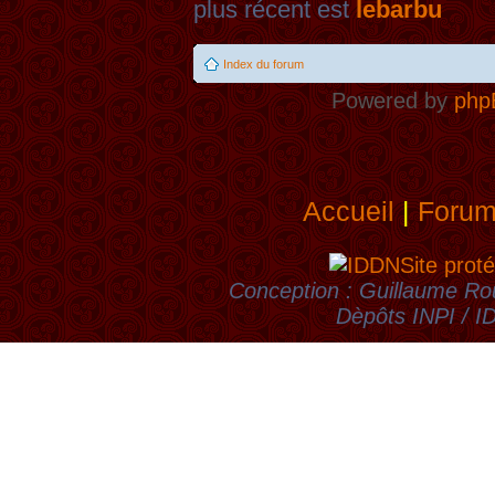
plus récent est
lebarbu
Index du forum
Powered by
php
Accueil
|
Foru
Site proté
Conception : Guillaume Rou
Dèpôts INPI / 