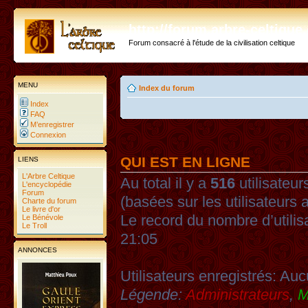
http://forum.arbre-celtiqu
Forum consacré à l'étude de la civilisation celtique
MENU
Index du forum
Index
FAQ
M’enregistrer
Connexion
QUI EST EN LIGNE
LIENS
L'Arbre Celtique
Au total il y a
516
utilisateurs
L'encyclopédie
Forum
(basées sur les utilisateurs 
Charte du forum
Le livre d'or
Le record du nombre d’utilis
Le Bénévole
Le Troll
21:05
ANNONCES
Utilisateurs enregistrés: Auc
Légende:
Administrateurs
,
M