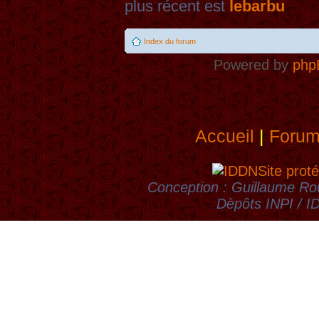
plus récent est
lebarbu
Index du forum
Powered by
php
Accueil
|
Foru
Site proté
Conception : Guillaume Rou
Dèpôts INPI / 