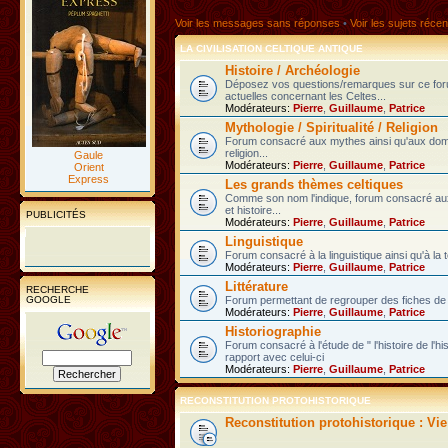
Voir les messages sans réponses
•
Voir les sujets récen
LA CIVILISATION CELTIQUE ANTIQUE
Histoire / Archéologie
Déposez vos questions/remarques sur ce fo
actuelles concernant les Celtes...
Modérateurs:
Pierre
,
Guillaume
,
Patrice
Mythologie / Spiritualité / Religion
Forum consacré aux mythes ainsi qu'aux domain
religion...
Gaule
Modérateurs:
Pierre
,
Guillaume
,
Patrice
Orient
Express
Les grands thèmes celtiques
Comme son nom l'indique, forum consacré au
et histoire...
PUBLICITÉS
Modérateurs:
Pierre
,
Guillaume
,
Patrice
Linguistique
Forum consacré à la linguistique ainsi qu'à la 
Modérateurs:
Pierre
,
Guillaume
,
Patrice
Littérature
RECHERCHE
GOOGLE
Forum permettant de regrouper des fiches de l
Modérateurs:
Pierre
,
Guillaume
,
Patrice
Historiographie
Forum consacré à l'étude de " l'histoire de l'h
rapport avec celui-ci
Modérateurs:
Pierre
,
Guillaume
,
Patrice
RECONSTITUTION PROTOHISTORIQUE
Reconstitution protohistorique : Vi