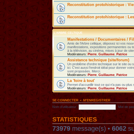
Reconstitution protohistorique : Vie
Reconstitution protohistorique : Le
L'ARBRE CELTIQUE
Manifestations / Documentaires / Fil
Amis de l'Arbre celtique, déposez ici vos nou
manifestations, expositions permanentes ou t
à la télévision, au cinéma, mises à jour de sites
Modérateurs:
Pierre
,
Guillaume
,
Patrice
Assistance technique (site/forum)
Un problème d'ordre technique sur le site ou
ici. C'est aussi l'endroit idéal pour donner votr
sont proposées. Merci.
Modérateurs:
Pierre
,
Guillaume
,
Patrice
La 'foire à tout'
Permet d'accueillir tout ce qui n'a pas ou plus
Modérateurs:
Pierre
,
Guillaume
,
Patrice
SE CONNECTER
•
M’ENREGISTRER
Nom d’utilisateur:
Mot de pas
STATISTIQUES
73979
message(s) •
6062
su