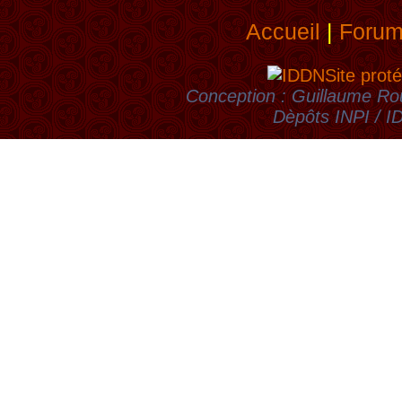
Accueil
|
Foru
Site proté
Conception : Guillaume Rou
Dèpôts INPI / 