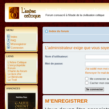
http://forum.arbre-celtiqu
Forum consacré à l'étude de la civilisation celtique
MENU
Index du forum
Index
FAQ
M’enregistrer
L’administrateur exige que vous soyez
Connexion
LIENS
Nom d’utilisateur:
L'Arbre Celtique
Mot de passe:
L'encyclopédie
Forum
J’ai oublié mon mot
Charte du forum
Renvoyer l’e-mail de
Le livre d'or
Le Bénévole
Me connecter au
Le Troll
Cacher mon statu
ANNONCES
M’ENREGISTRER