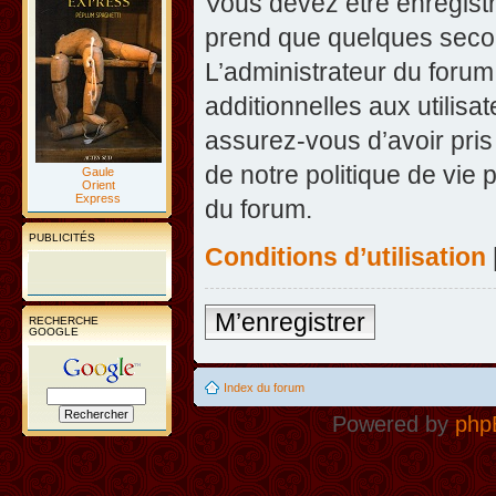
Vous devez être enregist
prend que quelques secon
L’administrateur du foru
additionnelles aux utilisa
assurez-vous d’avoir pris
de notre politique de vie 
Gaule
Orient
Express
du forum.
PUBLICITÉS
Conditions d’utilisation
M’enregistrer
RECHERCHE
GOOGLE
Index du forum
Powered by
php