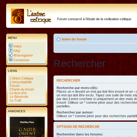
http://forum.arbre-celtiqu
Forum consacré à l'étude de la civilisation celtique
MENU
Index du forum
Index
FAQ
M’enregistrer
Rechercher
Connexion
LIENS
L'Arbre Celtique
RECHERCHER
L'encyclopédie
Forum
Recherche par mots-clés:
Charte du forum
Placez un
+
devant un mot qui doit être trouvé et un
-
d
Le livre d'or
un mot qui doit être exclu. Tapez une suite de mots s
Le Bénévole
par des
|
entre crochets si uniquement un des mots doi
Le Troll
trouvé. Utilisez un * comme joker pour des recherche
partielles.
ANNONCES
Rechercher par auteur:
Utilisez un * comme joker pour des recherches partiell
OPTIONS DE RECHERCHE
Rechercher dans les forums: