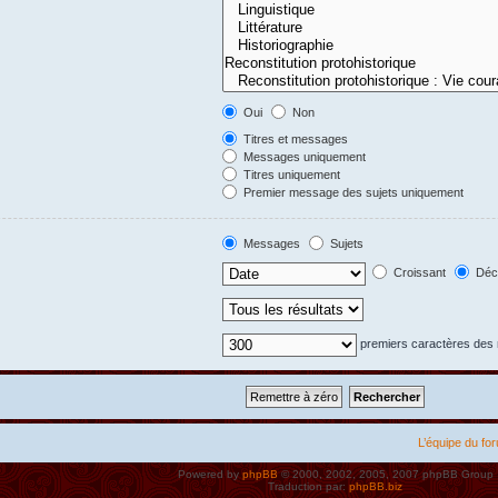
Oui
Non
Titres et messages
Messages uniquement
Titres uniquement
Premier message des sujets uniquement
Messages
Sujets
Croissant
Décr
premiers caractères de
L’équipe du fo
Powered by
phpBB
© 2000, 2002, 2005, 2007 phpBB Group
Traduction par:
phpBB.biz