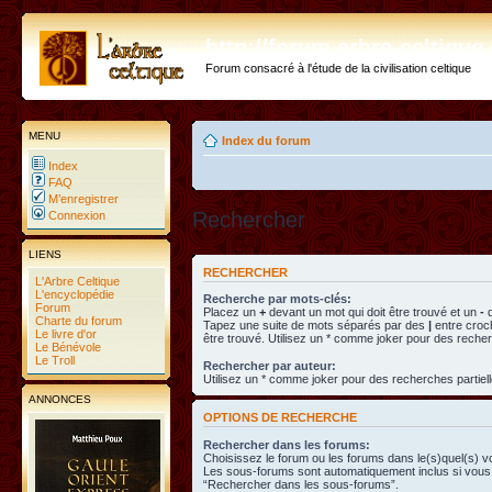
http://forum.arbre-celtiqu
Forum consacré à l'étude de la civilisation celtique
MENU
Index du forum
Index
FAQ
M’enregistrer
Rechercher
Connexion
LIENS
RECHERCHER
L'Arbre Celtique
L'encyclopédie
Recherche par mots-clés:
Forum
Placez un
+
devant un mot qui doit être trouvé et un
-
d
Charte du forum
Tapez une suite de mots séparés par des
|
entre croc
Le livre d'or
être trouvé. Utilisez un * comme joker pour des recher
Le Bénévole
Le Troll
Rechercher par auteur:
Utilisez un * comme joker pour des recherches partiell
ANNONCES
OPTIONS DE RECHERCHE
Rechercher dans les forums:
Choisissez le forum ou les forums dans le(s)quel(s) v
Les sous-forums sont automatiquement inclus si vous 
“Rechercher dans les sous-forums”.