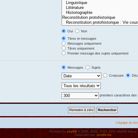
Oui
Non
Titres et messages
Messages uniquement
Titres uniquement
Premier message des sujets uniquement
Messages
Sujets
Croissant
Décr
premiers caractères de
L’équipe du fo
Powered by
phpBB
© 2000, 2002, 2005, 2007 phpBB Group
Traduction par:
phpBB.biz