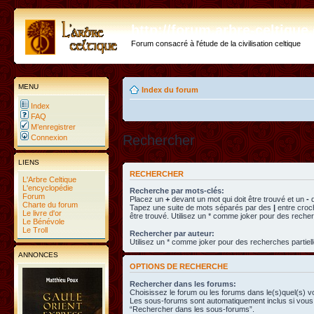
http://forum.arbre-celtiqu
Forum consacré à l'étude de la civilisation celtique
MENU
Index du forum
Index
FAQ
M’enregistrer
Rechercher
Connexion
LIENS
RECHERCHER
L'Arbre Celtique
L'encyclopédie
Recherche par mots-clés:
Forum
Placez un
+
devant un mot qui doit être trouvé et un
-
d
Charte du forum
Tapez une suite de mots séparés par des
|
entre croc
Le livre d'or
être trouvé. Utilisez un * comme joker pour des recher
Le Bénévole
Le Troll
Rechercher par auteur:
Utilisez un * comme joker pour des recherches partiell
ANNONCES
OPTIONS DE RECHERCHE
Rechercher dans les forums:
Choisissez le forum ou les forums dans le(s)quel(s) v
Les sous-forums sont automatiquement inclus si vous 
“Rechercher dans les sous-forums”.