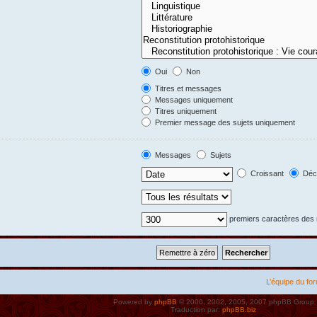
Oui
Non
Titres et messages
Messages uniquement
Titres uniquement
Premier message des sujets uniquement
Messages
Sujets
Croissant
Décr
premiers caractères de
L’équipe du fo
Powered by
phpBB
© 2000, 2002, 2005, 2007 phpBB Group
Traduction par:
phpBB.biz