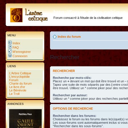
http://forum.arbre-celtiqu
Forum consacré à l'étude de la civilisation celtique
MENU
Index du forum
Index
FAQ
M’enregistrer
Rechercher
Connexion
LIENS
RECHERCHER
L'Arbre Celtique
L'encyclopédie
Recherche par mots-clés:
Forum
Placez un
+
devant un mot qui doit être trouvé et un
-
d
Charte du forum
Tapez une suite de mots séparés par des
|
entre croc
Le livre d'or
être trouvé. Utilisez un * comme joker pour des recher
Le Bénévole
Le Troll
Rechercher par auteur:
Utilisez un * comme joker pour des recherches partiell
ANNONCES
OPTIONS DE RECHERCHE
Rechercher dans les forums:
Choisissez le forum ou les forums dans le(s)quel(s) v
Les sous-forums sont automatiquement inclus si vous 
“Rechercher dans les sous-forums”.