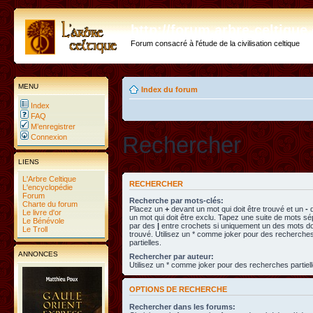
http://forum.arbre-celtiqu
Forum consacré à l'étude de la civilisation celtique
MENU
Index du forum
Index
FAQ
M’enregistrer
Rechercher
Connexion
LIENS
L'Arbre Celtique
RECHERCHER
L'encyclopédie
Forum
Recherche par mots-clés:
Charte du forum
Placez un
+
devant un mot qui doit être trouvé et un
-
d
Le livre d'or
un mot qui doit être exclu. Tapez une suite de mots s
Le Bénévole
par des
|
entre crochets si uniquement un des mots doi
Le Troll
trouvé. Utilisez un * comme joker pour des recherche
partielles.
ANNONCES
Rechercher par auteur:
Utilisez un * comme joker pour des recherches partiell
OPTIONS DE RECHERCHE
Rechercher dans les forums: