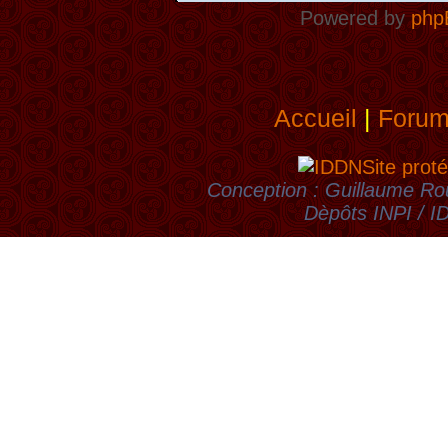
Powered by
php
Accueil
|
Foru
Site proté
Conception : Guillaume Rou
Dèpôts INPI / 