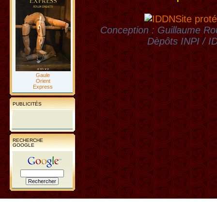
Site proté
Conception : Guillaume Rou
Dèpôts INPI / 
Gaule
Orient
Express
PUBLICITÉS
RECHERCHE
GOOGLE