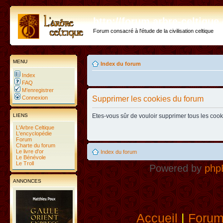
http://forum.arbre-celtiqu
Forum consacré à l'étude de la civilisation celtique
MENU
Index du forum
Index
FAQ
M’enregistrer
Connexion
Supprimer les cookies du forum
LIENS
Etes-vous sûr de vouloir supprimer tous les coo
L'Arbre Celtique
L'encyclopédie
Forum
Charte du forum
Le livre d'or
Index du forum
Le Bénévole
Le Troll
Powered by
php
ANNONCES
Accueil
|
Foru