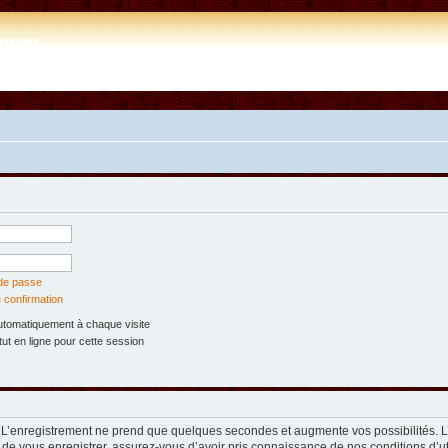
e.com
 de passe
 confirmation
tomatiquement à chaque visite
t en ligne pour cette session
. L’enregistrement ne prend que quelques secondes et augmente vos possibilités. 
 de vous enregistrer, assurez-vous d’avoir pris connaissance de nos conditions d’util