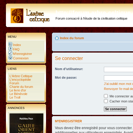
http://forum.arbre-celtiqu
Forum consacré à l'étude de la civilisation celtique
MENU
Index du forum
Index
FAQ
M’enregistrer
Se connecter
Connexion
LIENS
Nom d’utilisateur:
L'Arbre Celtique
Mot de passe:
L'encyclopédie
Forum
J’ai oublié mon mot
Charte du forum
Renvoyer l’e-mail de
Le livre d'or
Le Bénévole
Me connecter au
Le Troll
Cacher mon statu
ANNONCES
M’ENREGISTRER
Vous devez être enregistré pour vous connecter
additionnelles aux utilisateurs enregistrés. Avant