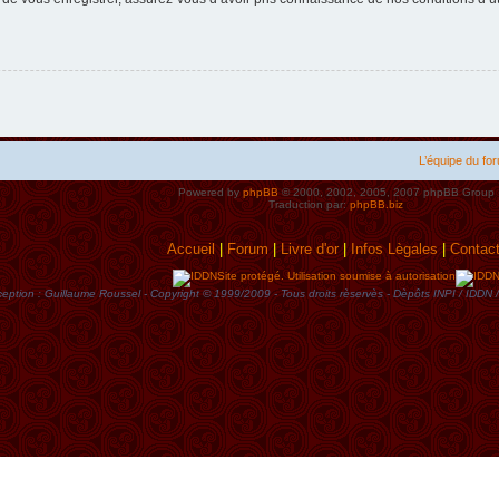
L’équipe du fo
Powered by
phpBB
© 2000, 2002, 2005, 2007 phpBB Group
Traduction par:
phpBB.biz
Accueil
|
Forum
|
Livre d'or
|
Infos Lègales
|
Contac
Site protégé. Utilisation soumise à autorisation
eption : Guillaume Roussel - Copyright © 1999/2009 - Tous droits rèservès - Dèpôts INPI / ID