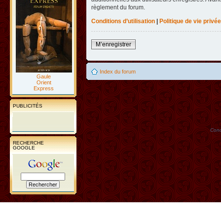
règlement du forum.
Conditions d’utilisation
|
Politique de vie privée
M’enregistrer
Index du forum
Gaule
Orient
Express
PUBLICITÉS
Conc
RECHERCHE
GOOGLE