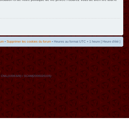
rum
•
Supprimer les cookies du forum
• Heures au format UTC + 1 heure [ Heure d’été ]
t
DN / CNIL(1006349) / SCAM(2006020105)