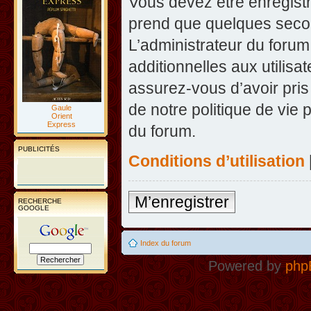
Vous devez être enregist
prend que quelques secon
L’administrateur du foru
additionnelles aux utilisa
assurez-vous d’avoir pris
de notre politique de vie 
Gaule
Orient
Express
du forum.
PUBLICITÉS
Conditions d’utilisation
M’enregistrer
RECHERCHE
GOOGLE
Index du forum
Powered by
php