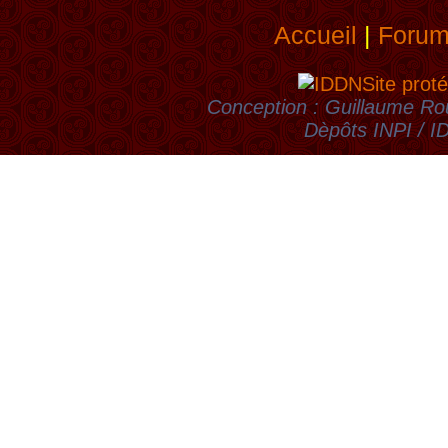
Accueil
|
Foru
Site proté
Conception : Guillaume Rou
Dèpôts INPI / 