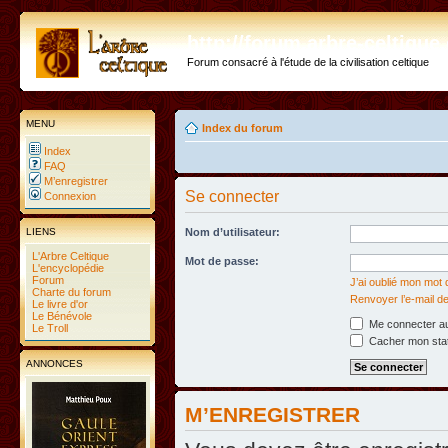
http://forum.arbre-celtiqu
Forum consacré à l'étude de la civilisation celtique
MENU
Index du forum
Index
FAQ
M’enregistrer
Se connecter
Connexion
LIENS
Nom d’utilisateur:
L'Arbre Celtique
Mot de passe:
L'encyclopédie
Forum
J’ai oublié mon mot
Charte du forum
Renvoyer l’e-mail de
Le livre d'or
Le Bénévole
Me connecter au
Le Troll
Cacher mon statu
ANNONCES
M’ENREGISTRER