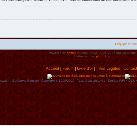
L’équipe du fo
Powered by
phpBB
© 2000, 2002, 2005, 2007 phpBB Group
Traduction par:
phpBB.biz
Accueil
|
Forum
|
Livre d'or
|
Infos Lègales
|
Contac
Site protégé. Utilisation soumise à autorisation
eption : Guillaume Roussel - Copyright © 1999/2009 - Tous droits rèservès - Dèpôts INPI / ID