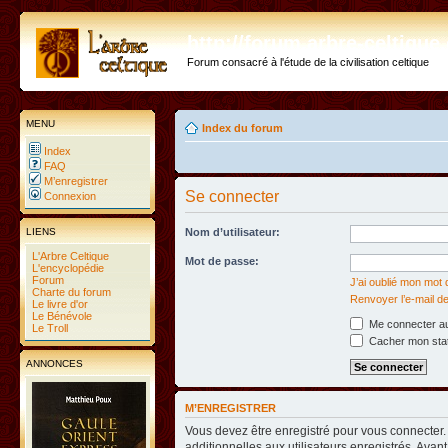
http://forum.arbre-celtiqu
Forum consacré à l'étude de la civilisation celtique
MENU
Index du forum
Index
FAQ
M’enregistrer
Se connecter
Connexion
LIENS
Nom d’utilisateur:
L'Arbre Celtique
Mot de passe:
L'encyclopédie
Forum
J’ai oublié mon mot
Charte du forum
Renvoyer l’e-mail de
Le livre d'or
Le Bénévole
Me connecter au
Le Troll
Cacher mon statu
ANNONCES
M’ENREGISTRER
Vous devez être enregistré pour vous connecter
additionnelles aux utilisateurs enregistrés. Avant