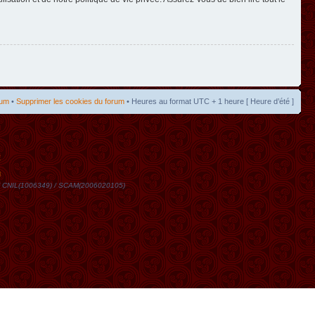
rum
•
Supprimer les cookies du forum
• Heures au format UTC + 1 heure [ Heure d’été ]
t
DN / CNIL(1006349) / SCAM(2006020105)