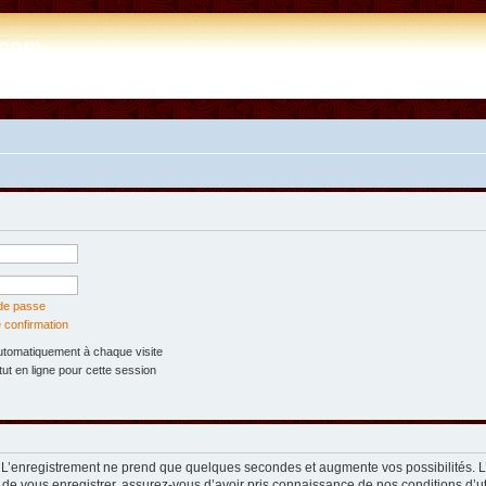
e.com
 de passe
 confirmation
tomatiquement à chaque visite
t en ligne pour cette session
. L’enregistrement ne prend que quelques secondes et augmente vos possibilités. 
 de vous enregistrer, assurez-vous d’avoir pris connaissance de nos conditions d’util