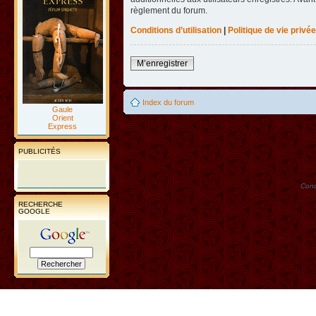
règlement du forum.
Conditions d’utilisation
|
Politique de vie privée
M’enregistrer
Index du forum
Gaule
Orient
Express
PUBLICITÉS
Conc
RECHERCHE
GOOGLE