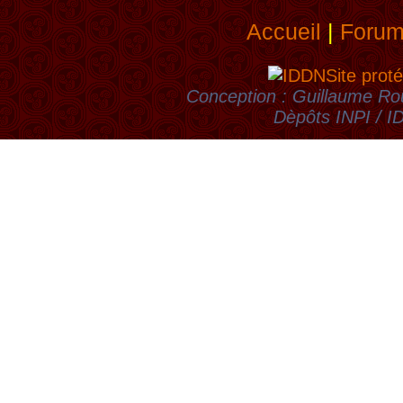
Accueil
|
Foru
Site proté
Conception : Guillaume Rou
Dèpôts INPI / 