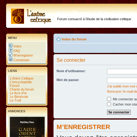
http://forum.arbre-celtiqu
Forum consacré à l'étude de la civilisation celtique
MENU
Index du forum
Index
FAQ
M’enregistrer
Se connecter
Connexion
LIENS
Nom d’utilisateur:
L'Arbre Celtique
Mot de passe:
L'encyclopédie
Forum
J’ai oublié mon mot
Charte du forum
Renvoyer l’e-mail de
Le livre d'or
Le Bénévole
Me connecter au
Le Troll
Cacher mon statu
ANNONCES
M’ENREGISTRER