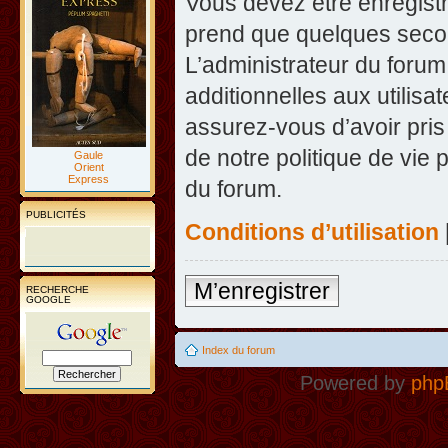
Vous devez être enregist
prend que quelques secon
L’administrateur du foru
additionnelles aux utilisa
assurez-vous d’avoir pris
de notre politique de vie 
Gaule
Orient
Express
du forum.
PUBLICITÉS
Conditions d’utilisation
M’enregistrer
RECHERCHE
GOOGLE
Index du forum
Powered by
php