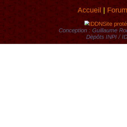
Accueil
|
Foru
Site proté
Conception : Guillaume Rou
Dèpôts INPI / 