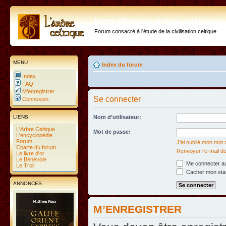
http://forum.arbre-celtiqu
Forum consacré à l'étude de la civilisation celtique
MENU
Index du forum
Index
FAQ
M’enregistrer
Se connecter
Connexion
LIENS
Nom d’utilisateur:
L'Arbre Celtique
Mot de passe:
L'encyclopédie
Forum
J’ai oublié mon mot
Charte du forum
Renvoyer l’e-mail de
Le livre d'or
Le Bénévole
Me connecter au
Le Troll
Cacher mon statu
ANNONCES
M’ENREGISTRER