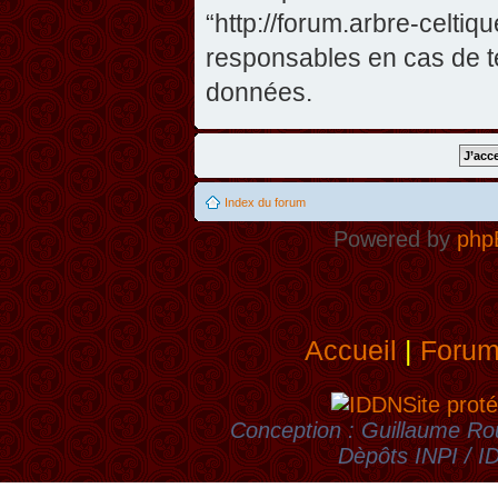
“http://forum.arbre-celti
responsables en cas de te
données.
Index du forum
Powered by
php
Accueil
|
Foru
Site proté
Conception : Guillaume Rou
Dèpôts INPI / 