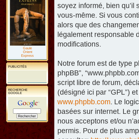
soyez informé, bien qu’il 
vous-même. Si vous contin
alors que des changement
légalement responsable d
modifications.
Gaule
Orient
Express
Notre forum est de type php
PUBLICITÉS
phpBB”, “www.phpbb.com”
script libre de forum, décl
RECHERCHE
(désigné ici par “GPL”) et
GOOGLE
www.phpbb.com
. Le logi
basées sur internet. Le 
nous acceptons et/ou n’
permis. Pour de plus amp