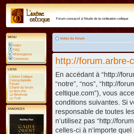
http://forum.arbre-celtiqu
Forum consacré à l'étude de la civilisation celtique
MENU
Index du forum
Index
FAQ
M’enregistrer
http://forum.arbre-
Connexion
LIENS
En accédant à “http://foru
L'Arbre Celtique
L'encyclopédie
“notre”, “nos”, “http://for
Forum
Charte du forum
Le livre d'or
celtique.com”), vous acc
Le Bénévole
Le Troll
conditions suivantes. Si 
ANNONCES
responsable de toutes les
n’utilisez pas “http://fo
celles-ci à n’importe que