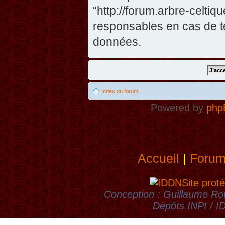
“http://forum.arbre-celti
responsables en cas de te
données.
Index du forum
Powered by
php
Accueil
|
Foru
Site proté
Conception : Guillaume Rou
Dèpôts INPI / 