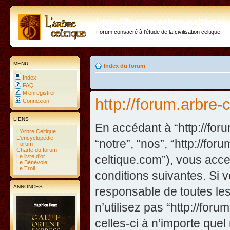
http://forum.arbre-celtiqu
Forum consacré à l'étude de la civilisation celtique
MENU
Index du forum
Index
FAQ
M’enregistrer
http://forum.arbre-
Connexion
LIENS
En accédant à “http://foru
L'Arbre Celtique
L'encyclopédie
“notre”, “nos”, “http://for
Forum
Charte du forum
Le livre d'or
celtique.com”), vous acc
Le Bénévole
Le Troll
conditions suivantes. Si 
ANNONCES
responsable de toutes les
n’utilisez pas “http://fo
celles-ci à n’importe que