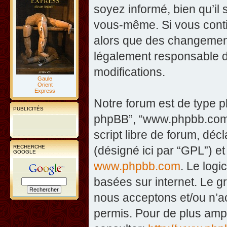
soyez informé, bien qu’il 
vous-même. Si vous contin
alors que des changement
légalement responsable d
modifications.
Gaule
Orient
Express
Notre forum est de type php
PUBLICITÉS
phpBB”, “www.phpbb.com”
script libre de forum, décl
RECHERCHE
(désigné ici par “GPL”) et
GOOGLE
www.phpbb.com
. Le logi
basées sur internet. Le 
nous acceptons et/ou n’
permis. Pour de plus amp