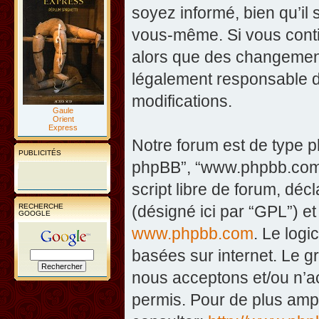
soyez informé, bien qu’il 
vous-même. Si vous contin
alors que des changement
légalement responsable d
modifications.
Gaule
Orient
Express
Notre forum est de type php
PUBLICITÉS
phpBB”, “www.phpbb.com”
script libre de forum, décl
RECHERCHE
(désigné ici par “GPL”) et
GOOGLE
www.phpbb.com
. Le logi
basées sur internet. Le 
nous acceptons et/ou n’
permis. Pour de plus amp