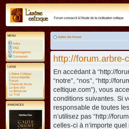
http://forum.arbre-celtiqu
Forum consacré à l'étude de la civilisation celtique
MENU
Index du forum
Index
FAQ
M’enregistrer
http://forum.arbre-
Connexion
LIENS
En accédant à “http://foru
L'Arbre Celtique
L'encyclopédie
“notre”, “nos”, “http://for
Forum
Charte du forum
Le livre d'or
celtique.com”), vous acc
Le Bénévole
Le Troll
conditions suivantes. Si 
ANNONCES
responsable de toutes les
n’utilisez pas “http://fo
celles-ci à n’importe que