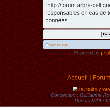
“http://forum.arbre-celti
responsables en cas de te
données.
Index du forum
Powered by
php
Accueil
|
Foru
Site proté
Conception : Guillaume Rou
Dèpôts INPI / 